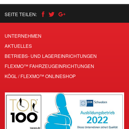
SEITE TEILEN:
UNTERNEHMEN
AKTUELLES
BETRIEBS- UND LAGEREINRICHTUNGEN
FLEXMO™ FAHRZEUG­EINRICHTUNGEN
KÖGL / FLEXMO™ ONLINESHOP