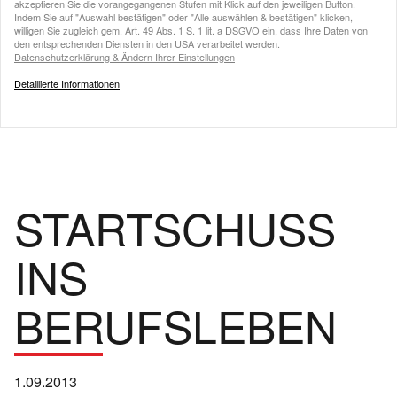
akzeptieren Sie die vorangegangenen Stufen mit Klick auf den jeweiligen Button.
Indem Sie auf "Auswahl bestätigen" oder "Alle auswählen & bestätigen" klicken,
willigen Sie zugleich gem. Art. 49 Abs. 1 S. 1 lit. a DSGVO ein, dass Ihre Daten von
den entsprechenden Diensten in den USA verarbeitet werden.
Datenschutzerklärung & Ändern Ihrer Einstellungen
Detaillierte Informationen
STARTSCHUSS
INS
BERUFSLEBEN
1.09.2013