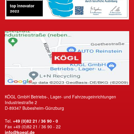
KÖGL GmbH Betriebs-, Lager- und Fahrzeugeinrichtungen
Industriestraße 2
D-89347 Bubesheim-Günzburg
Tel.
+49 (0)82 21 / 36 90 - 0
Fax +49 (0)82 21 / 36 90 - 22
info@koegl.de