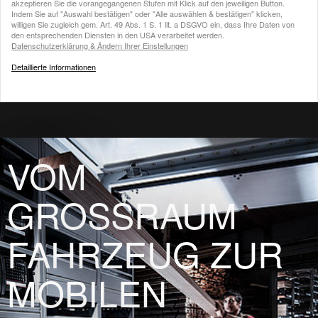
akzeptieren Sie die vorangegangenen Stufen mit Klick auf den jeweiligen Button.
Indem Sie auf "Auswahl bestätigen" oder "Alle auswählen & bestätigen" klicken,
willigen Sie zugleich gem. Art. 49 Abs. 1 S. 1 lit. a DSGVO ein, dass Ihre Daten von
den entsprechenden Diensten in den USA verarbeitet werden.
Datenschutzerklärung & Ändern Ihrer Einstellungen
Detaillierte Informationen
VOM
GROSSRAUM
FAHRZEUG ZUR
MOBILEN