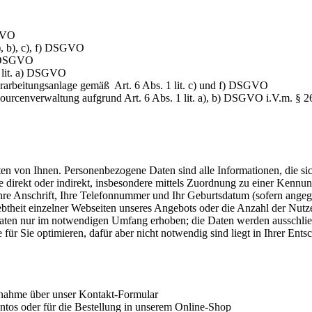
SGVO
), b), c), f) DSGVO
f) DSGVO
 lit. a) DSGVO
rarbeitungsanlage gemäß Art. 6 Abs. 1 lit. c) und f) DSGVO
urcenverwaltung aufgrund Art. 6 Abs. 1 lit. a), b) DSGVO i.V.m. §
von Ihnen. Personenbezogene Daten sind alle Informationen, die sich au
 die direkt oder indirekt, insbesondere mittels Zuordnung zu einer Kenn
e Anschrift, Ihre Telefonnummer und Ihr Geburtsdatum (sofern angegeb
btheit einzelner Webseiten unseres Angebots oder die Anzahl der Nutze
Daten nur im notwendigen Umfang erhoben; die Daten werden ausschließ
ür Sie optimieren, dafür aber nicht notwendig sind liegt in Ihrer Entsc
nahme über unser Kontakt-Formular
tos oder für die Bestellung in unserem Online-Shop