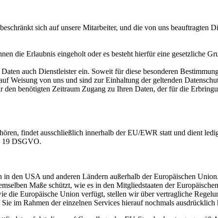
schränkt sich auf unsere Mitarbeiter, und die von uns beauftragten Die
hnen die Erlaubnis eingeholt oder es besteht hierfür eine gesetzliche Gr
 Daten auch Dienstleister ein. Soweit für diese besonderen Bestimmung
ch auf Weisung von uns und sind zur Einhaltung der geltenden Datensch
 den benötigten Zeitraum Zugang zu Ihren Daten, der für die Erbringun
ören, findet ausschließlich innerhalb der EU/EWR statt und dient le
Nr. 19 DSGVO.
 sich in den USA und anderen Ländern außerhalb der Europäischen Unio
mselben Maße schützt, wie es in den Mitgliedstaaten der Europäischen 
 die Europäische Union verfügt, stellen wir über vertragliche Regelun
ie im Rahmen der einzelnen Services hierauf nochmals ausdrücklich 