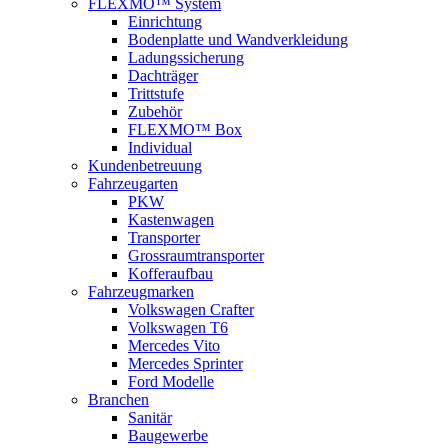
FLEXMO™ System
Einrichtung
Bodenplatte und Wandverkleidung
Ladungssicherung
Dachträger
Trittstufe
Zubehör
FLEXMO™ Box
Individual
Kundenbetreuung
Fahrzeugarten
PKW
Kastenwagen
Transporter
Grossraumtransporter
Kofferaufbau
Fahrzeugmarken
Volkswagen Crafter
Volkswagen T6
Mercedes Vito
Mercedes Sprinter
Ford Modelle
Branchen
Sanitär
Baugewerbe