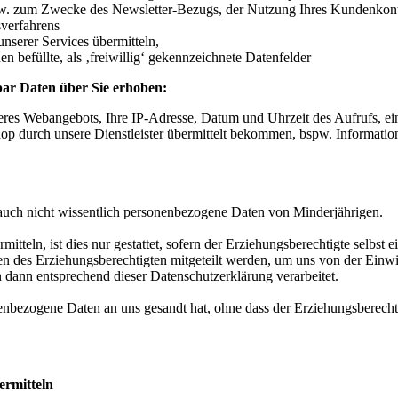
spw. zum Zwecke des Newsletter-Bezugs, der Nutzung Ihres Kundenkon
verfahrens
nserer Services übermitteln,
en befüllte, als ‚freiwillig‘ gekennzeichnete Datenfelder
bar Daten über Sie erhoben:
eres Webangebots, Ihre IP-Adresse, Datum und Uhrzeit des Aufrufs, ei
op durch unsere Dienstleister übermittelt bekommen, bspw. Informati
 auch nicht wissentlich personenbezogene Daten von Minderjährigen.
teln, ist dies nur gestattet, sofern der Erziehungsberechtigte selbst 
 des Erziehungsberechtigten mitgeteilt werden, um uns von der Einwi
dann entsprechend dieser Datenschutzerklärung verarbeitet.
onenbezogene Daten an uns gesandt hat, ohne dass der Erziehungsberechti
ermitteln