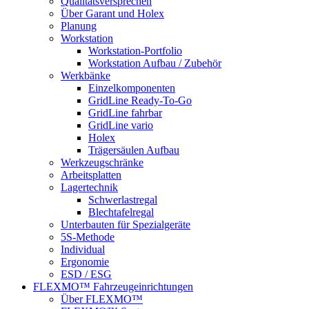
Qualitätsversprechen
Über Garant und Holex
Planung
Workstation
Workstation-Portfolio
Workstation Aufbau / Zubehör
Werkbänke
Einzelkomponenten
GridLine Ready-To-Go
GridLine fahrbar
GridLine vario
Holex
Trägersäulen Aufbau
Werkzeugschränke
Arbeitsplatten
Lagertechnik
Schwerlastregal
Blechtafelregal
Unterbauten für Spezialgeräte
5S-Methode
Individual
Ergonomie
ESD / ESG
FLEXMO™ Fahrzeugeinrichtungen
Über FLEXMO™