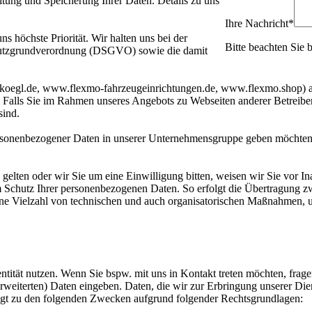
tung und Speicherung Ihrer Daten. Details zu uns
Ihre Nachricht
*
 höchste Priorität. Wir halten uns bei der
Bitte beachten Sie 
chutzgrundverordnung (DSGVO) sowie die damit
w.koegl.de, www.flexmo-fahrzeugeinrichtungen.de, www.flexmo.shop) a
Falls Sie im Rahmen unseres Angebots zu Webseiten anderer Betreiber
sind.
sonenbezogener Daten in unserer Unternehmensgruppe geben möchten, f
gelten oder wir Sie um eine Einwilligung bitten, weisen wir Sie vor I
m Schutz Ihrer personenbezogenen Daten. So erfolgt die Übertragung 
 eine Vielzahl von technischen und auch organisatorischen Maßnahmen, u
entität nutzen. Wenn Sie bspw. mit uns in Kontakt treten möchten, fra
 (erweiterten) Daten eingeben. Daten, die wir zur Erbringung unserer Di
lgt zu den folgenden Zwecken aufgrund folgender Rechtsgrundlagen: