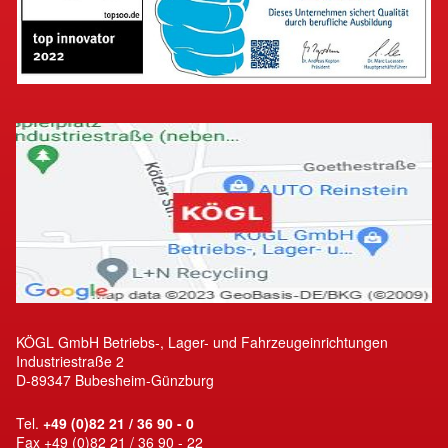
KÖGL GmbH Betriebs-, Lager- und Fahrzeugeinrichtungen
Industriestraße 2
D-89347 Bubesheim-Günzburg
Tel.
+49 (0)82 21 / 36 90 - 0
Fax +49 (0)82 21 / 36 90 - 22