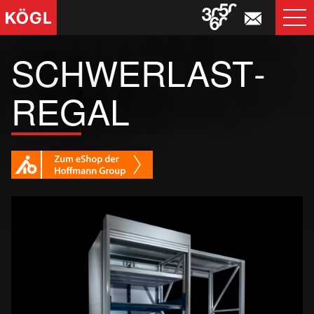
T
NA
SCHWERLAST­
REGAL