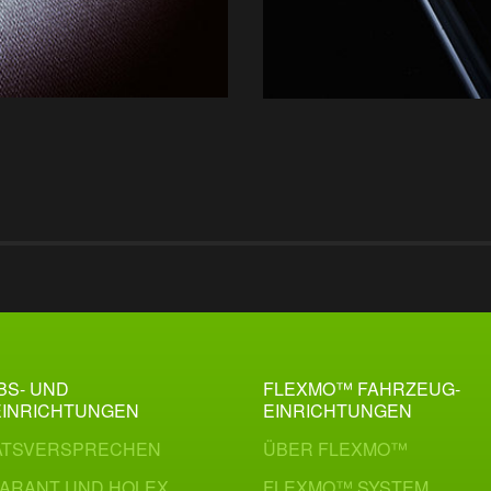
BS- UND
FLEXMO™ FAHRZEUG­
EINRICHTUNGEN
EINRICHTUNGEN
ÄTSVERSPRECHEN
ÜBER FLEXMO™
ARANT UND HOLEX
FLEXMO™ SYSTEM