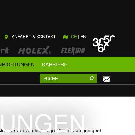
ANFAHRT & KONTAKT
DE
EN
NRICHTUNGEN
KARRIERE
TUNGEN
d sie von vornherein gut für den Job geeignet.