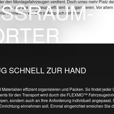
OSSRAUM­
nter den Montagefahrzeugen verdient. Doch umso mehr Platz der
alten und alle Werkzeuge effizient zu organisieren. Vor allem w
llte niemals zu viel Zeit in Anspruch nehmen.
ORTER
UG SCHNELL ZUR HAND
erialien effizient organisieren und Packen. So findet jeder G
ents für den Transport wird durch die FLEXMO™ Fahrzeugeinric
typen, sondern auch an Ihre Anforderung individuell angepasst. 
e Einrichtung einnehmen soll. Einmal eingerichtet erreichen S