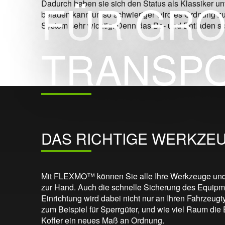
FÜR GR
Dadurch haben sie sich den Status als Klassiker u
beladen kann umso schwieriger wird es Ordnung zu h
System sehr wichtig. Denn das Be- und Entladen so
TRANSP
DAS RICHTIGE WERKZE
Mit FLEXMO™ können Sie alle Ihre Werkzeuge und Mat
zur Hand. Auch die schnelle Sicherung des Equipm
Einrichtung wird dabei nicht nur an Ihren Fahrzeug
zum Beispiel für Sperrgüter, und wie viel Raum di
Koffer ein neues Maß an Ordnung.