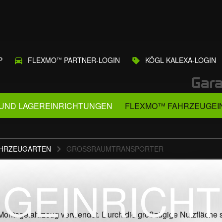
P
FLEXMO
PARTNER-LOGIN
KÖGL KALEXA-LOGIN
™
 UND LAGEREINRICHTUNGEN
FLEXMO™ FAHRZEUGEI
HRZEUGARTEN
GROSSRAUMTRANSPORTER
G­EINRICH
ontagefahrzeug verwendet. Durch die großzügige Nutzfläche sin