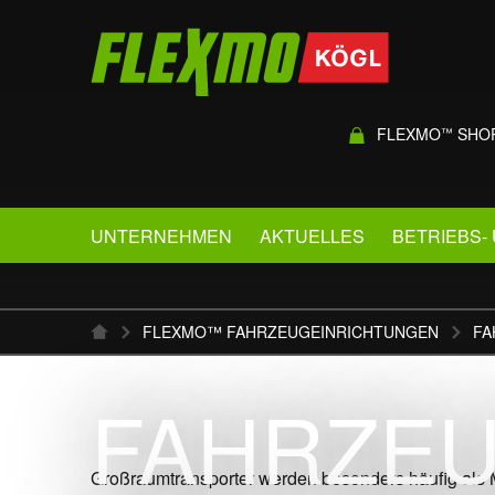
FLEXMO
SHO
™
UNTERNEHMEN
AKTUELLES
BETRIEBS-
FLEXMO™ FAHRZEUGEINRICHTUNGEN
FA
FAHRZEU
Großraumtransporter werden besonders häufig als M