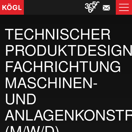
T
NA
TECHNISCHER
PRODUKTDESIG
FACHRICHTUNG
MASCHINEN-
UND
ANLAGENKONSTR
(M/W/D)