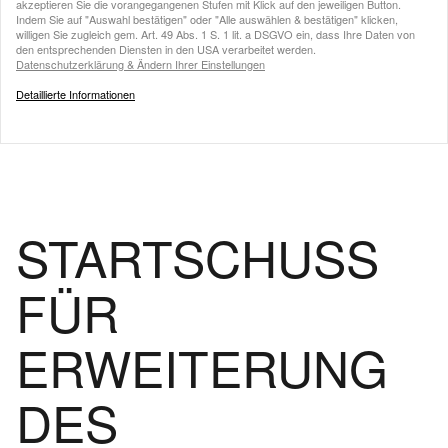
akzeptieren Sie die vorangegangenen Stufen mit Klick auf den jeweiligen Button.
Indem Sie auf "Auswahl bestätigen" oder "Alle auswählen & bestätigen" klicken,
willigen Sie zugleich gem. Art. 49 Abs. 1 S. 1 lit. a DSGVO ein, dass Ihre Daten von
den entsprechenden Diensten in den USA verarbeitet werden.
Datenschutzerklärung & Ändern Ihrer Einstellungen
Detaillierte Informationen
STARTSCHUSS
FÜR
ERWEITERUNG
DES