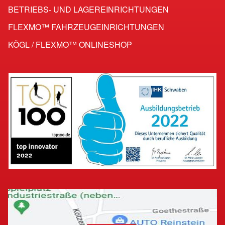
BETRIEBS- UND LAGEREINRICHTUNGEN
FLEXMO™ FAHRZEUG­EINRICHTUNGEN
KÖGL / FLEXMO™ ONLINESHOP